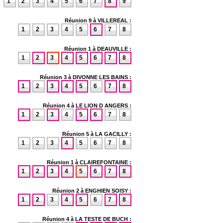
1
2
3
4
5
6
7
8
9
Réunion 9 à VILLEREAL :
1
2
3
4
5
6
7
8
Réunion 1 à DEAUVILLE :
1
2
3
4
5
6
7
8
Réunion 3 à DIVONNE LES BAINS :
1
2
3
4
5
6
7
8
Réunion 4 à LE LION D ANGERS :
1
2
3
4
5
6
7
8
Réunion 5 à LA GACILLY :
1
2
3
4
5
6
7
8
Réunion 1 à CLAIREFONTAINE :
1
2
3
4
5
6
7
8
Réunion 2 à ENGHIEN SOISY :
1
2
3
4
5
6
7
8
Réunion 4 à LA TESTE DE BUCH :