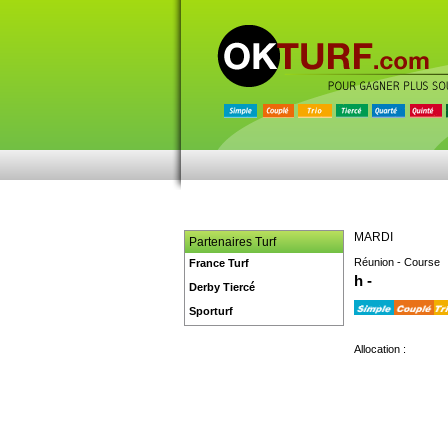
MARDI
Partenaires Turf
Réunion - Course
France Turf
h -
Derby Tiercé
Sporturf
Allocation :