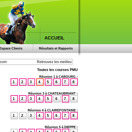
ACCUEIL
Espace Clients
Résultats et Rapports
Toutes les courses PMU
Réunion 1 à CABOURG :
1
2
3
4
5
6
7
8
Réunion 3 à CHATEAUBRIANT :
1
2
3
4
5
6
7
8
Réunion 4 à CLAIREFONTAINE :
1
2
3
4
5
6
7
8
Réunion 5 à DIEPPE :