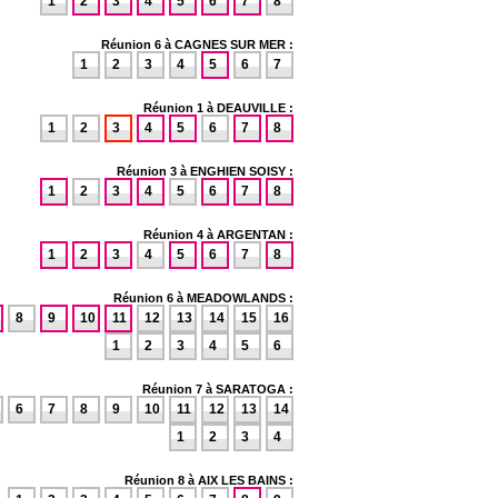
1
2
3
4
5
6
7
8
Réunion 6 à CAGNES SUR MER :
1
2
3
4
5
6
7
Réunion 1 à DEAUVILLE :
1
2
3
4
5
6
7
8
Réunion 3 à ENGHIEN SOISY :
1
2
3
4
5
6
7
8
Réunion 4 à ARGENTAN :
1
2
3
4
5
6
7
8
Réunion 6 à MEADOWLANDS :
8
9
10
11
12
13
14
15
16
1
2
3
4
5
6
Réunion 7 à SARATOGA :
6
7
8
9
10
11
12
13
14
1
2
3
4
Réunion 8 à AIX LES BAINS :