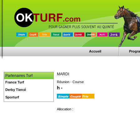
Accueil
Progr
MARDI
Partenaires Turf
Réunion - Course
France Turf
h -
Derby Tiercé
Sporturf
Allocation :