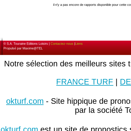
il n'y a pas encore de rapports disponible pour cette c
© S.A. Touraine Editions Loisirs |
Contactez-nous
|
Liens
Propulsé par Maxime@TEL
Notre sélection des meilleurs sites 
FRANCE TURF
|
DE
okturf.com
- Site hippique de pronos
par la société T
okturf.com
est un site de pronostics 