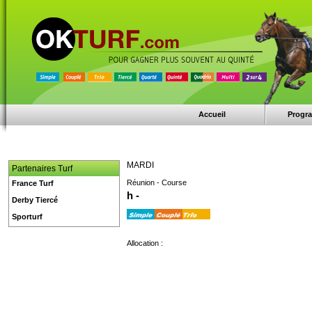
Accueil
Progr
MARDI
Partenaires Turf
Réunion - Course
France Turf
h -
Derby Tiercé
Sporturf
Allocation :