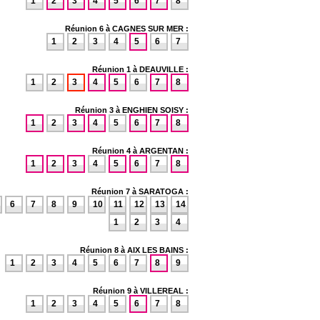
1
2
3
4
5
6
7
8
Réunion 6 à CAGNES SUR MER :
1
2
3
4
5
6
7
Réunion 1 à DEAUVILLE :
1
2
3
4
5
6
7
8
Réunion 3 à ENGHIEN SOISY :
1
2
3
4
5
6
7
8
Réunion 4 à ARGENTAN :
1
2
3
4
5
6
7
8
Réunion 7 à SARATOGA :
6
7
8
9
10
11
12
13
14
1
2
3
4
Réunion 8 à AIX LES BAINS :
1
2
3
4
5
6
7
8
9
Réunion 9 à VILLEREAL :
1
2
3
4
5
6
7
8