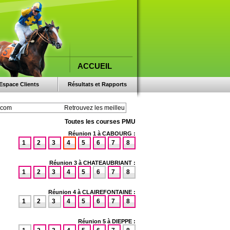
ACCUEIL
Espace Clients
Résultats et Rapports
Toutes les courses PMU
Réunion 1 à CABOURG :
1
2
3
4
5
6
7
8
Réunion 3 à CHATEAUBRIANT :
1
2
3
4
5
6
7
8
Réunion 4 à CLAIREFONTAINE :
1
2
3
4
5
6
7
8
Réunion 5 à DIEPPE :