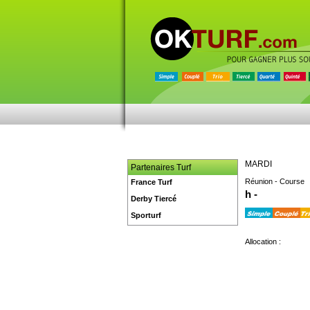
MARDI
Partenaires Turf
Réunion - Course
France Turf
h -
Derby Tiercé
Sporturf
Allocation :