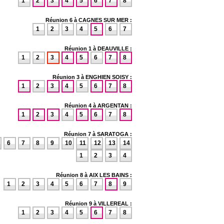
1
2
3
4
5
6
7
8
Réunion 6 à CAGNES SUR MER :
1
2
3
4
5
6
7
Réunion 1 à DEAUVILLE :
1
2
3
4
5
6
7
8
Réunion 3 à ENGHIEN SOISY :
1
2
3
4
5
6
7
8
Réunion 4 à ARGENTAN :
1
2
3
4
5
6
7
8
Réunion 7 à SARATOGA :
6
7
8
9
10
11
12
13
14
1
2
3
4
Réunion 8 à AIX LES BAINS :
1
2
3
4
5
6
7
8
9
Réunion 9 à VILLEREAL :
1
2
3
4
5
6
7
8