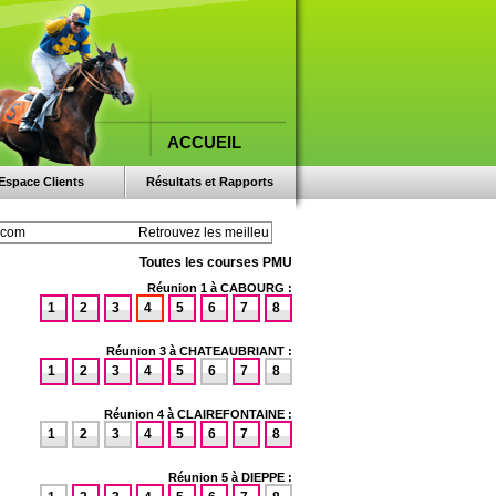
ACCUEIL
Espace Clients
Résultats et Rapports
Toutes les courses PMU
Réunion 1 à CABOURG :
1
2
3
4
5
6
7
8
Réunion 3 à CHATEAUBRIANT :
1
2
3
4
5
6
7
8
Réunion 4 à CLAIREFONTAINE :
1
2
3
4
5
6
7
8
Réunion 5 à DIEPPE :