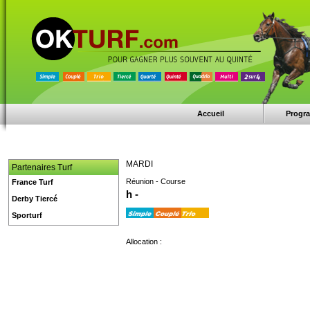
Accueil
Progr
MARDI
Partenaires Turf
Réunion - Course
France Turf
h -
Derby Tiercé
Sporturf
Allocation :