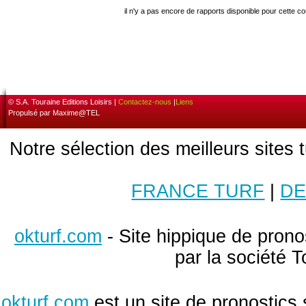
il n'y a pas encore de rapports disponible pour cette c
© S.A. Touraine Editions Loisirs |
Contactez-nous
|
Liens
Propulsé par Maxime@TEL
Notre sélection des meilleurs sites 
FRANCE TURF
|
DE
okturf.com
- Site hippique de pronos
par la société T
okturf.com
est un site de pronostics 