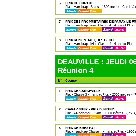
6
PRIX DE DURTOL
Plat - Handicap - 3 ans - 1600 mètres, Corde à d
7
PRIX DES PROPRIETAIRES DE PARAY-LE-FR
Plat - Handicap divise Classe 4 - 4 ans et Plus 
8
PRIX RENE & JACQUES BEDEL
Plat - Handicap divise Classe 4 - 4 ans et Plus 
DEAUVILLE : JEUDI 06
Réunion 4
N°
Course
1
PRIX DE CANAPVILLE
Plat - Classe 3 - 4 ans et Plus - 2500 mètres - 
2
CAVALASSUR - PRIX D'ISIGNY
Plat - A Réclamer - 3 ans - 1900 mètres - (PSF),
3
PRIX DE BRESTOT
Plat - Handicap Classe 4 - 4 ans et Plus - 1900 