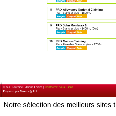
8
PRIX Allowance Optional Claiming
Plat - 3 ans et plus - 1800m.
9
PRIX John Morrissey S.
Plat - 3 ans et plus - 1400m. (Dirt)
10
PRIX Maiden Claiming
Plat - Femelles 3 ans et plus - 1700m.
© S.A. Touraine Editions Loisirs |
Contactez-nous
|
Liens
Propulsé par Maxime@TEL
Notre sélection des meilleurs sites 