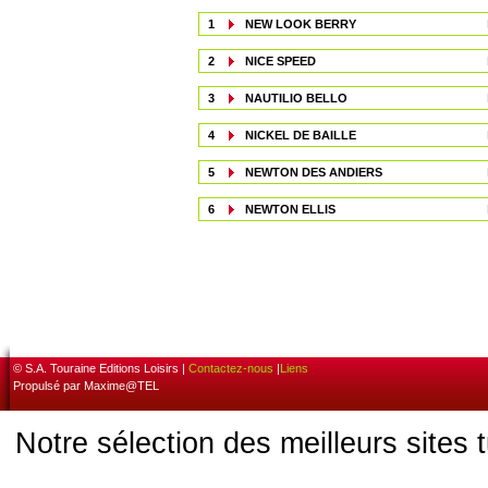
1
NEW LOOK BERRY
2
NICE SPEED
3
NAUTILIO BELLO
4
NICKEL DE BAILLE
5
NEWTON DES ANDIERS
6
NEWTON ELLIS
© S.A. Touraine Editions Loisirs |
Contactez-nous
|
Liens
Propulsé par Maxime@TEL
Notre sélection des meilleurs sites 