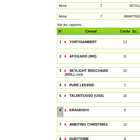
4ème :
2
AFOGA
4ème :
7
AWAITIN
Voir les rapports
N°
Cheval
Corde
Ec.
1
TORTISAMBERT
13
2
AFOGADO (IRE)
11
3
SKYLIGHT BROCHARD
15
(HOL)
(oeil)
4
PURE LEGEND
7
5
TALENTUOSO (USA)
16
6
KRASKHOV
5
7
AWAITING CHRISTMAS
12
8
DURYTHME
8