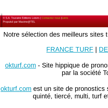
© S.A. Touraine Editions Loisirs |
Contactez-nous
|
Liens
Propulsé par Maxime@TEL
Notre sélection des meilleurs sites 
FRANCE TURF
|
DE
okturf.com
- Site hippique de pronos
par la société T
okturf.com
est un site de pronostics 
quinté, tiercé, multi, turf