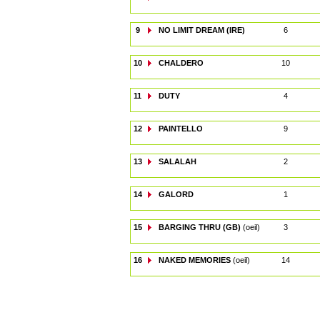
9
NO LIMIT DREAM (IRE)
6
10
CHALDERO
10
11
DUTY
4
12
PAINTELLO
9
13
SALALAH
2
14
GALORD
1
15
BARGING THRU (GB)
(oeil)
3
16
NAKED MEMORIES
(oeil)
14