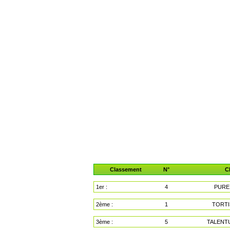
Classement
N°
C
1er :
4
PURE
2ème :
1
TORT
3ème :
5
TALENT