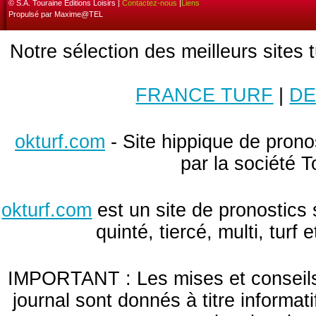
© S.A. Touraine Editions Loisirs |
Contactez-nous
|
Liens
Propulsé par Maxime@TEL
Notre sélection des meilleurs sites 
FRANCE TURF
|
DE
okturf.com
- Site hippique de pronos
par la société T
okturf.com
est un site de pronostics 
quinté, tiercé, multi, turf
IMPORTANT : Les mises et conseils 
journal sont donnés à titre informa