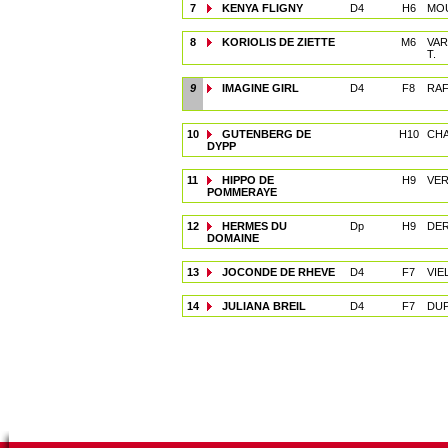
7
KENYA FLIGNY
D4
H6
MO
8
KORIOLIS DE ZIETTE
M6
VAR
T.
9
IMAGINE GIRL
D4
F8
RAF
10
GUTENBERG DE
H10
CHA
DYPP
11
HIPPO DE
H9
VER
POMMERAYE
12
HERMES DU
Dp
H9
DER
DOMAINE
13
JOCONDE DE RHEVE
D4
F7
VIE
14
JULIANA BREIL
D4
F7
DUP