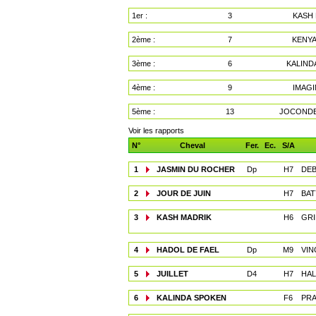
1er :
3
KASH
2ème :
7
KENYA
3ème :
6
KALIND
4ème :
9
IMAGI
5ème :
13
JOCONDE
Voir les rapports
N°
Cheval
Fer.
Ec.
S/A
1
JASMIN DU ROCHER
Dp
H7
DEB
2
JOUR DE JUIN
H7
BAT
3
KASH MADRIK
H6
GRI
4
HADOL DE FAEL
Dp
M9
VIN
5
JUILLET
D4
H7
HAL
6
KALINDA SPOKEN
F6
PRA