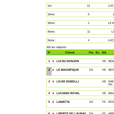
1er :
12
LUC
2ème :
5
3ème :
2
LE 
4ème :
11
L
5ème :
4
LUC
Voir les rapports
N°
Cheval
Fer.
Ec.
S/A
1
LUI DU DONJON
H5
BEA
2
LE MAGNIFIQUE
D4
H5
MOT
3
LICAR SOMOLLI
H5
RAF
PH.
4
LUCIANO ROYAL
H5
BAU
5
LAMATTA
D4
F5
ROC
6
LIBERTE DE L'AUNAY
D4
F5
ABR