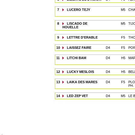
7
LUCERO TEJY
M5
CHA
8
LISCADO DE
M5
TIJ
HOUELLE
9
LETTRE D'ERABLE
F5
THO
10
LAISSEZ FAIRE
D4
F5
POR
11
LITCHI BAM
D4
H5
MAR
12
LUCKY MESLOIS
D4
H5
BEL
13
LAIKA DES MARES
D4
F5
PLO
PH.
14
LED ZEP VET
D4
M5
LE 