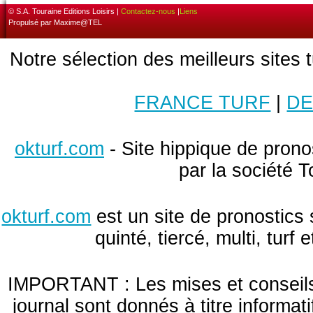
© S.A. Touraine Editions Loisirs |
Contactez-nous
|
Liens
Propulsé par Maxime@TEL
Notre sélection des meilleurs sites 
FRANCE TURF
|
DE
okturf.com
- Site hippique de pronos
par la société T
okturf.com
est un site de pronostics 
quinté, tiercé, multi, turf
IMPORTANT : Les mises et conseils 
journal sont donnés à titre informa