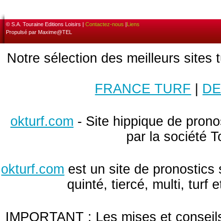
© S.A. Touraine Editions Loisirs |
Contactez-nous
|
Liens
Propulsé par Maxime@TEL
Notre sélection des meilleurs sites 
FRANCE TURF
|
DE
okturf.com
- Site hippique de pronos
par la société T
okturf.com
est un site de pronostics 
quinté, tiercé, multi, turf
IMPORTANT : Les mises et conseils 