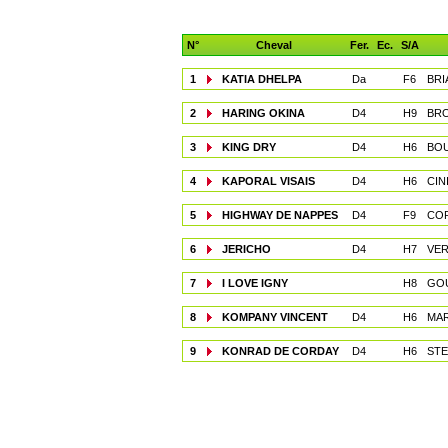
N°
Cheval
Fer.
Ec.
S/A
1
KATIA DHELPA
Da
F6
BRI
2
HARING OKINA
D4
H9
BR
3
KING DRY
D4
H6
BOU
4
KAPORAL VISAIS
D4
H6
CIN
5
HIGHWAY DE NAPPES
D4
F9
COR
6
JERICHO
D4
H7
VER
7
I LOVE IGNY
H8
GOU
8
KOMPANY VINCENT
D4
H6
MAR
9
KONRAD DE CORDAY
D4
H6
STE