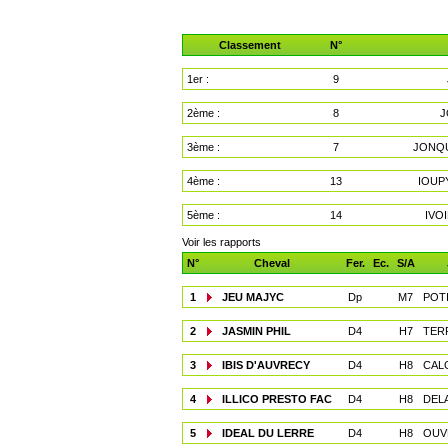
Classement
N°
1er :
9
2ème :
8
J
3ème :
7
JONQU
4ème :
13
IOUP
5ème :
14
IVO
Voir les rapports
N°
Cheval
Fer.
Ec.
S/A
1
JEU MAJYC
Dp
M7
POTI
2
JASMIN PHIL
D4
H7
TER
3
IBIS D'AUVRECY
D4
H8
CALO
4
ILLICO PRESTO FAC
D4
H8
DEL
5
IDEAL DU LERRE
D4
H8
OUVR