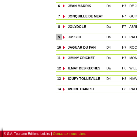
6
JEAN MADRIK
D4
H7
DE J
7
JONQUILLE DE MEAT
F7
GUI
8
JOLYDOLE
Da
F7
ABR
9
JUSSEO
Da
H7
RAFF
10
JAGUAR DU FAN
D4
H7
ROC
11
JIMINY CRICKET
Da
H7
MONC
12
ILMAT DES KECHES
Da
H8
WIEL
13
IOUPY TOLLEVILLE
D4
H8
NIVA
14
IVOIRE DAIRPET
H8
RAFF
© S.A. Touraine Editions Loisirs |
Contactez-nous
|
Liens