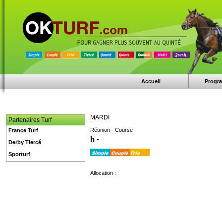
Accueil
Progr
MARDI
Partenaires Turf
Réunion - Course
France Turf
h -
Derby Tiercé
Sporturf
Allocation :