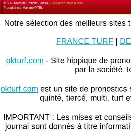
© S.A. Touraine Editions Loisirs |
Contactez-nous
|
Liens
Propulsé par Maxime@TEL
Notre sélection des meilleurs sites 
FRANCE TURF
|
DE
okturf.com
- Site hippique de pronos
par la société T
okturf.com
est un site de pronostics 
quinté, tiercé, multi, turf
IMPORTANT : Les mises et conseils 
journal sont donnés à titre informa