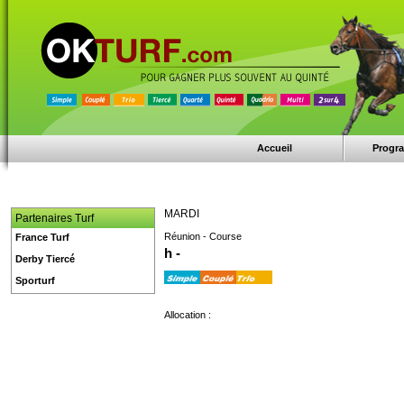
Accueil
Progr
MARDI
Partenaires Turf
Réunion - Course
France Turf
h -
Derby Tiercé
Sporturf
Allocation :