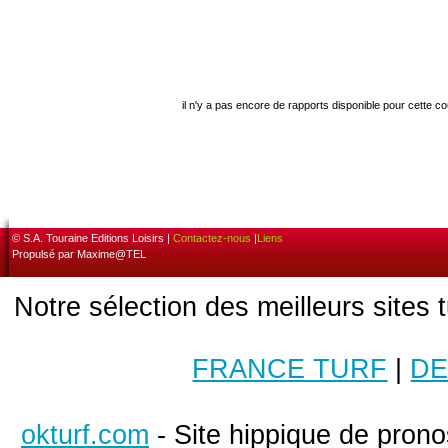
il n'y a pas encore de rapports disponible pour cette c
© S.A. Touraine Editions Loisirs |
Contactez-nous
|
Liens
Propulsé par Maxime@TEL
Notre sélection des meilleurs sites 
FRANCE TURF
|
DE
okturf.com
- Site hippique de pronos