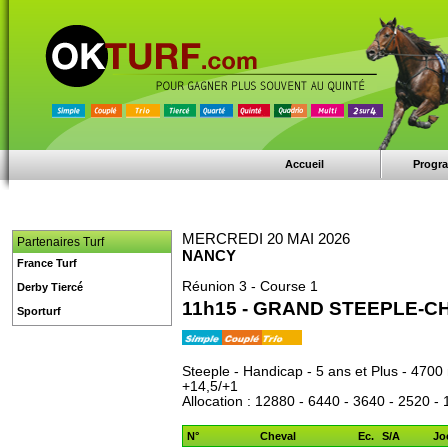
Accueil
Progr
MERCREDI 20 MAI 2026
Partenaires Turf
NANCY
France Turf
Réunion 3 - Course 1
Derby Tiercé
11h15 - GRAND STEEPLE-C
Sporturf
Steeple - Handicap - 5 ans et Plus - 4700 
+14,5/+1
Allocation : 12880 - 6440 - 3640 - 2520 -
N°
Cheval
Ec.
S/A
Jo