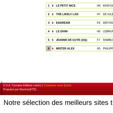
1
LE PETIT NICE
H9
KRATOC
2
THE LIKELY LAD
H7
DE GILE
3
EADREAM
F8
DEFONT
4
LE DIVIN
H5
LEBRUN
5
JEANNE DE GUYE (AQ)
F7
RAMBUR
6
MISTER ALEX
H5
PHILIP
© S.A. Touraine Editions Loisirs |
Contactez-nous
|
Liens
Propulsé par Maxime@TEL
Notre sélection des meilleurs sites 