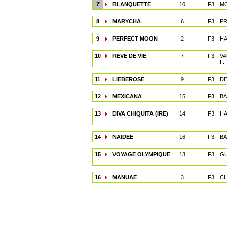
7
BLANQUETTE
10
F3
MO
8
MARYCHA
6
F3
PR
9
PERFECT MOON
2
F3
HA
10
REVE DE VIE
7
F3
VA
F.
11
LIEBEROSE
9
F3
DE
12
MEXICANA
15
F3
BA
13
DIVA CHIQUITA (IRE)
14
F3
HA
14
NAIDEE
16
F3
BA
15
VOYAGE OLYMPIQUE
13
F3
GU
16
MANUAE
3
F3
CL