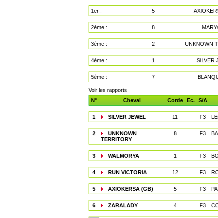
1er :
5
AXIOKER
2ème :
8
MARY
3ème :
2
UNKNOWN T
4ème :
1
SILVER
5ème :
7
BLANQ
Voir les rapports
N°
Cheval
Corde
Ec.
S/A
1
SILVER JEWEL
11
F3
LE
2
UNKNOWN
8
F3
BA
TERRITORY
3
WALMORYA
1
F3
BO
4
RUN VICTORIA
12
F3
RO
5
AXIOKERSA (GB)
5
F3
PA
6
ZARALADY
4
F3
CO