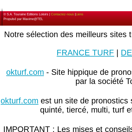
© S.A. Touraine Editions Loisirs |
Contactez-nous
|
Liens
Propulsé par Maxime@TEL
Notre sélection des meilleurs sites 
FRANCE TURF
|
DE
okturf.com
- Site hippique de pronos
par la société T
okturf.com
est un site de pronostics 
quinté, tiercé, multi, turf
IMPORTANT : Les mises et conseils 