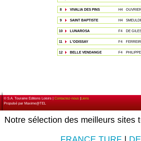
8
VIVALIA DES PINS
H4
OUVRIER
9
SAINT BAPTISTE
H4
SMEULDE
10
LUNAROSA
F4
DE GILES
11
L'ODISSAY
F4
FERREIR
12
BELLE VENDANGE
F4
PHILIPP
© S.A. Touraine Editions Loisirs |
Contactez-nous
|
Liens
Propulsé par Maxime@TEL
Notre sélection des meilleurs sites 
FRANCE TURF
|
DE