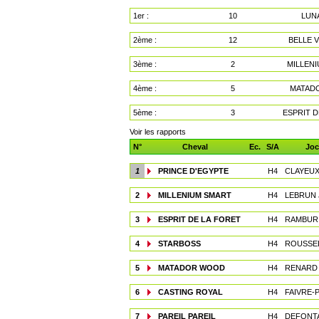
1er :
10
LUN
2ème :
12
BELLE 
3ème :
2
MILLEN
4ème :
5
MATAD
5ème :
3
ESPRIT D
Voir les rapports
N°
Cheval
Ec.
S/A
Joc
1
PRINCE D'EGYPTE
H4
CLAYEUX
2
MILLENIUM SMART
H4
LEBRUN J
3
ESPRIT DE LA FORET
H4
RAMBUR 
4
STARBOSS
H4
ROUSSEL
5
MATADOR WOOD
H4
RENARD 
6
CASTING ROYAL
H4
FAIVRE-
7
PAREIL PAREIL
H4
DEFONTA