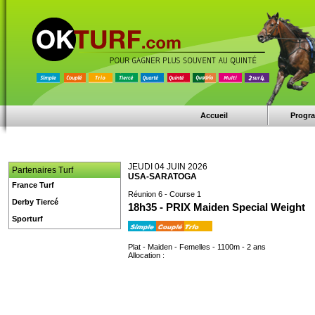
Accueil
Progr
JEUDI 04 JUIN 2026
Partenaires Turf
USA-SARATOGA
France Turf
Réunion 6 - Course 1
Derby Tiercé
18h35 - PRIX Maiden Special Weight
Sporturf
Plat - Maiden - Femelles - 1100m - 2 ans
Allocation :