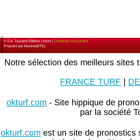
© S.A. Touraine Editions Loisirs |
Contactez-nous
|
Liens
Propulsé par Maxime@TEL
Notre sélection des meilleurs sites 
FRANCE TURF
|
DE
okturf.com
- Site hippique de pronos
par la société T
okturf.com
est un site de pronostics 