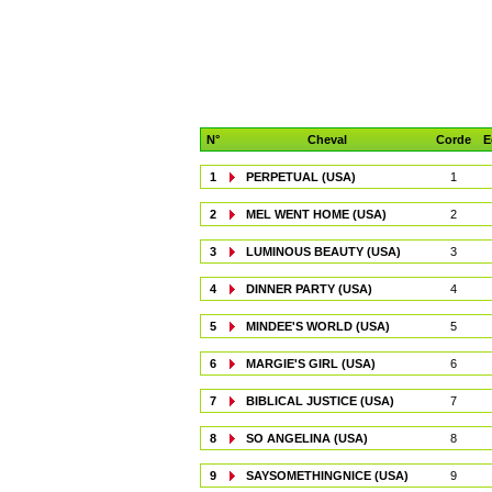
N°
Cheval
Corde
E
1
PERPETUAL (USA)
1
2
MEL WENT HOME (USA)
2
3
LUMINOUS BEAUTY (USA)
3
4
DINNER PARTY (USA)
4
5
MINDEE'S WORLD (USA)
5
6
MARGIE'S GIRL (USA)
6
7
BIBLICAL JUSTICE (USA)
7
8
SO ANGELINA (USA)
8
9
SAYSOMETHINGNICE (USA)
9