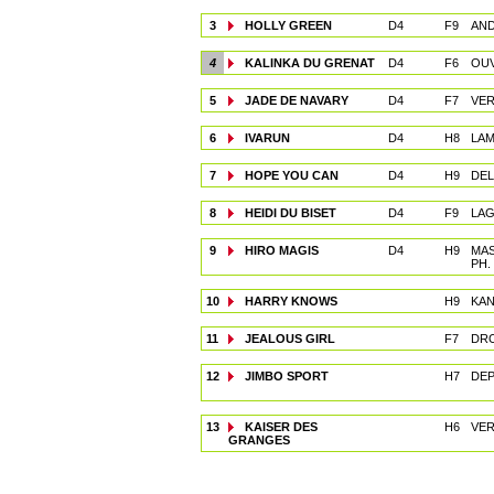
3
HOLLY GREEN
D4
F9
AND
4
KALINKA DU GRENAT
D4
F6
OUV
5
JADE DE NAVARY
D4
F7
VER
6
IVARUN
D4
H8
LAM
7
HOPE YOU CAN
D4
H9
DEL
8
HEIDI DU BISET
D4
F9
LAG
9
HIRO MAGIS
D4
H9
MA
PH.
10
HARRY KNOWS
H9
KAN
11
JEALOUS GIRL
F7
DRO
12
JIMBO SPORT
H7
DEP
13
KAISER DES
H6
VER
GRANGES