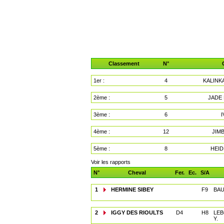
Classement
N°
1er :
4
KALINK
2ème :
5
JADE
3ème :
6
4ème :
12
JIM
5ème :
8
HEID
Voir les rapports
N°
Cheval
Fer.
Ec.
S/A
1
HERMINE SIBEY
F9
BAU
2
IGGY DES RIOULTS
D4
H8
LE
Y.