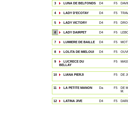
3
LUNA DE BELFONDS
D4
F5
DAVI
4
LADY D'ECOTAY
D4
F5
TRAV
5
LADY VICTORY
D4
F5
DRO
6
LADY DAIRPET
D4
F5
LEB
7
LUMIERE DE BAILLE
D4
F5
MOTT
8
LOLITA DE MIELOUI
D4
F5
OUVR
9
LUCRECE DU
F5
MAS
BELLAY
10
LIANA PIERJI
F5
DE J
11
LA PETITE MANON
Da
F5
DE 
M.
12
LATINA JIVE
D4
F5
DARL