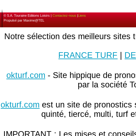
© S.A. Touraine Editions Loisirs |
Contactez-nous
|
Liens
Propulsé par Maxime@TEL
Notre sélection des meilleurs sites 
FRANCE TURF
|
DE
okturf.com
- Site hippique de pronos
par la société T
okturf.com
est un site de pronostics 
quinté, tiercé, multi, turf
IMPORTANT : Les mises et conseils 