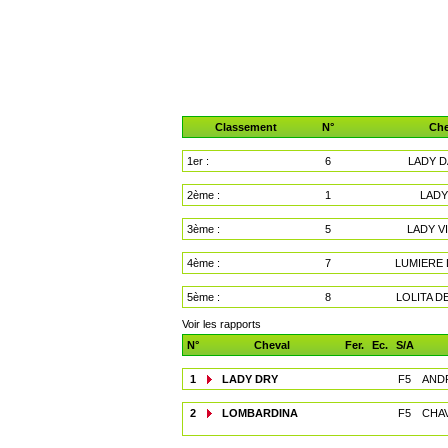
Classement
N°
Che
1er :
6
LADY D
2ème :
1
LADY
3ème :
5
LADY V
4ème :
7
LUMIERE 
5ème :
8
LOLITA D
Voir les rapports
N°
Cheval
Fer.
Ec.
S/A
1
LADY DRY
F5
ANDR
2
LOMBARDINA
F5
CHAV