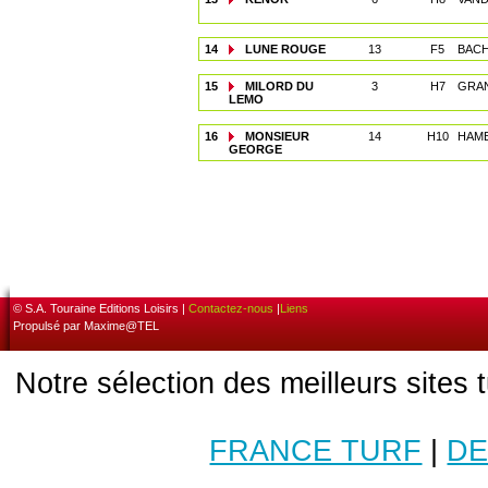
14
LUNE ROUGE
13
F5
BACH
15
MILORD DU
3
H7
GRAN
LEMO
16
MONSIEUR
14
H10
HAME
GEORGE
© S.A. Touraine Editions Loisirs |
Contactez-nous
|
Liens
Propulsé par Maxime@TEL
Notre sélection des meilleurs sites 
FRANCE TURF
|
DE