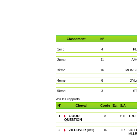
Classement
N°
1er :
4
P
2ème :
11
AM
3ème :
16
MONSI
4ème :
6
DYL
5ème :
3
S
Voir les rapports
N°
Cheval
Corde
Ec.
S/A
1
GOOD
8
H11
TRUL
QUESTION
2
ZILCOVER
(oeil)
16
H7
VALL
MLLE