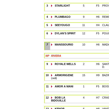
3
STARLIGHT
5
F5
PROV
4
PLUMBAGO
9
H6
REMO
5
SEEYOUGO
11
H4
CLAU
6
DYLAN'S SPIRIT
12
F5
POUC
7
MANSSOURIO
10
H6
MADA
NP
RIVERA
9
ROYALE WELLS
2
H6
SANT
D.
10
ARMORIGENE
15
H9
BAZI
(oeil)
11
AMOR A MANI
1
F5
BOIS
12
BOB LA
4
H7
CRAS
BIDOUILLE
13
KENOR
6
H8
VAND