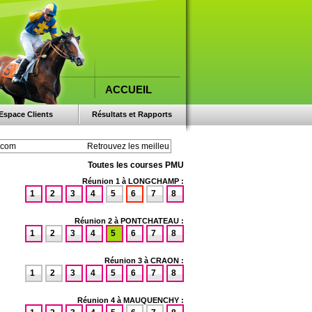
ACCUEIL
Espace Clients
Résultats et Rapports
Toutes les courses PMU
Réunion 1 à LONGCHAMP :
1
2
3
4
5
6
7
8
Réunion 2 à PONTCHATEAU :
1
2
3
4
5
6
7
8
Réunion 3 à CRAON :
1
2
3
4
5
6
7
8
Réunion 4 à MAUQUENCHY :