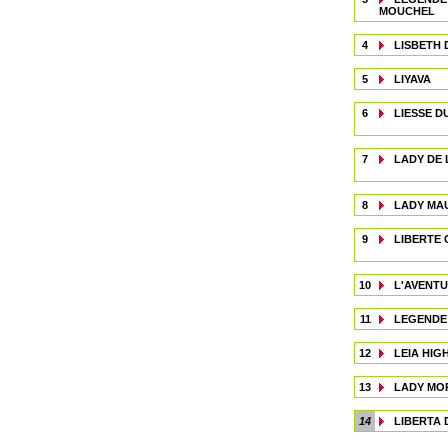
MOUCHEL
4
LISBETH 
5
LIYAVA
6
LIESSE D
7
LADY DE 
8
LADY MA
9
LIBERTE 
10
L'AVENTU
11
LEGENDE
12
LEIA HIG
13
LADY MO
14
LIBERTA 