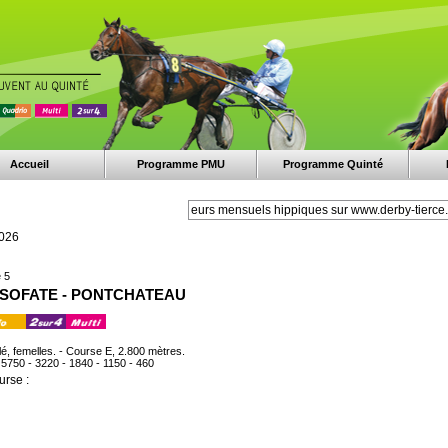
Accueil
Programme PMU
Programme Quinté
2026
 5
X SOFATE - PONTCHATEAU
lé, femelles. - Course E, 2.800 mètres.
- 5750 - 3220 - 1840 - 1150 - 460
urse :