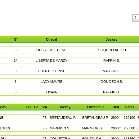
2
t
N°
Cheval
Jockey
6
LIESSE DU CHENE
PLOQUIN PAU. PH.
14
LIBERTA DE MARZY
RAFFIN E.
9
LIBERTE CERISE
MARTIN G.
8
LADY MAURE
GOUGEON S.
5
LIYAVA
RAFFIN O.
eval
Fer.
Ec.
S/A
Jockey
Entraineur
Dist.
Gains
NE
F5
BRETAUDEAU P.
BRETAUDEAU P.
2800m
11010€
E GES
F5
MARMION S.
MARMION S.
2800m
25630€
 DU
F5
COLLETTE A.
BOUTIN PH.
2800m
31315€
9