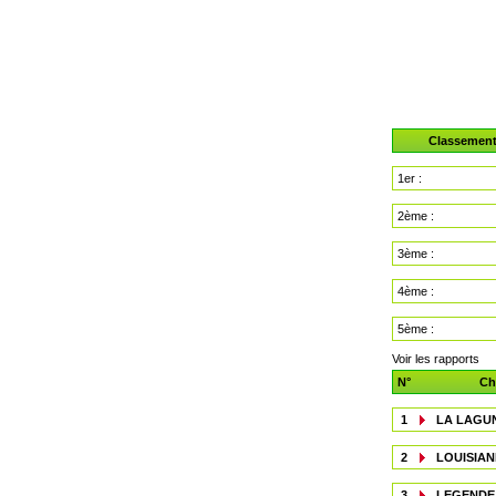
Classemen
1er :
2ème :
3ème :
4ème :
5ème :
Voir les rapports
N°
Ch
1
LA LAGU
2
LOUISIAN
3
LEGENDE