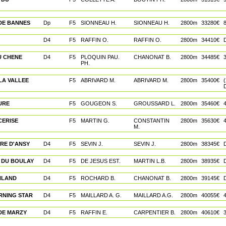
DE BANNES
Dp
F5
SIONNEAU H.
SIONNEAU H.
2800m
33280€
D4
F5
RAFFIN O.
RAFFIN O.
2800m
34410€
U CHENE
D4
F5
PLOQUIN PAU.
CHANONAT B.
2800m
34485€
PH.
LA VALLEE
F5
ABRIVARD M.
ABRIVARD M.
2800m
35400€
URE
F5
GOUGEON S.
GROUSSARD L.
2800m
35460€
CERISE
F5
MARTIN G.
CONSTANTIN
2800m
35630€
4
M.
RE D'ANSY
D4
F5
SEVIN J.
SEVIN J.
2800m
38345€
 DU BOULAY
D4
F5
DE JESUS EST.
MARTIN L.B.
2800m
38935€
HLAND
D4
F5
ROCHARD B.
CHANONAT B.
2800m
39145€
RNING STAR
D4
F5
MAILLARD A. G.
MAILLARD A.G.
2800m
40055€
DE MARZY
D4
F5
RAFFIN E.
CARPENTIER B.
2800m
40610€