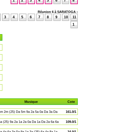
1
2
3
4
5
6
7
8
Réunion 6 à SARATOGA :
3
4
5
6
7
8
9
10
11
1
Musique
Cote
6m 2m (25) Da 5m 9a 2a 5a 0a Da 3a Da
161.0/1
6a (25) 9a 2a 1a 2a 0a Da 1a Da 2a 6a 6a
109.0/1
a 4a 6a 3a 5a 9a 1a 3a (25) 6a 4a 8a 1a
24.0/1