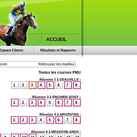
ACCUEIL
Espace Clients
Résultats et Rapports
Toutes les courses PMU
Réunion 1 à DEAUVILLE :
1
2
3
4
5
6
7
8
Réunion 3 à ENGHIEN SOISY :
1
2
3
4
5
6
7
8
Réunion 4 à ARGENTAN :
1
2
3
4
5
6
7
8
Réunion 6 à MEADOWLANDS :