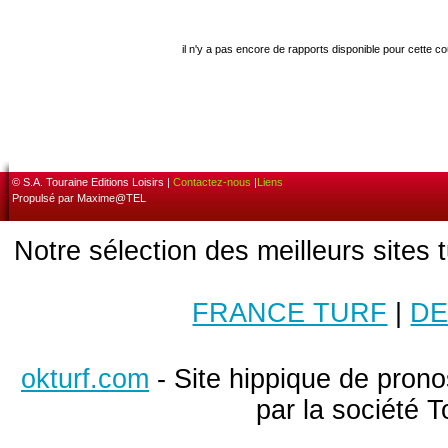
il n'y a pas encore de rapports disponible pour cette c
© S.A. Touraine Editions Loisirs |
Contactez-nous
|
Liens
Propulsé par Maxime@TEL
Notre sélection des meilleurs sites 
FRANCE TURF
|
DE
okturf.com
- Site hippique de pronos
par la société T