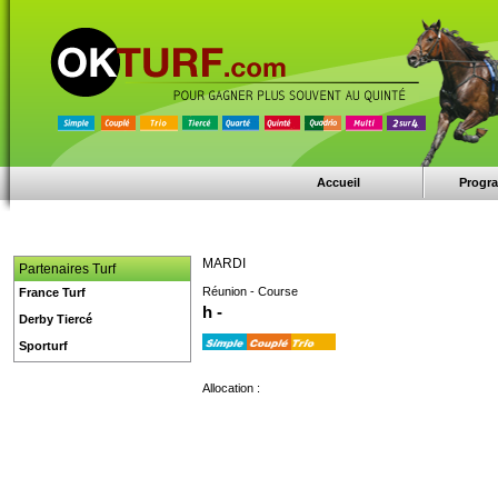
Accueil
Progr
MARDI
Partenaires Turf
Réunion - Course
France Turf
h -
Derby Tiercé
Sporturf
Allocation :