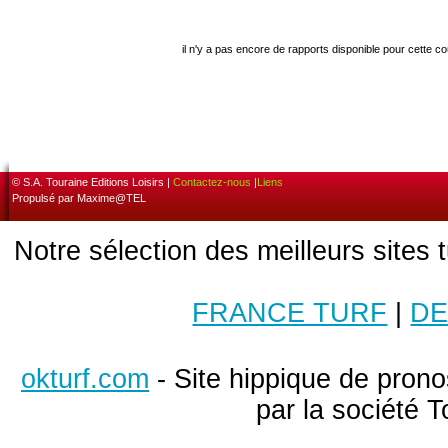
il n'y a pas encore de rapports disponible pour cette c
© S.A. Touraine Editions Loisirs |
Contactez-nous
|
Liens
Propulsé par Maxime@TEL
Notre sélection des meilleurs sites 
FRANCE TURF
|
DE
okturf.com
- Site hippique de pronos
par la société T