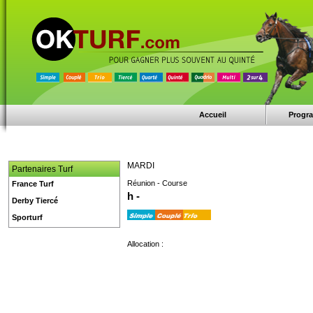
Accueil
Progr
MARDI
Partenaires Turf
Réunion - Course
France Turf
h -
Derby Tiercé
Sporturf
Allocation :