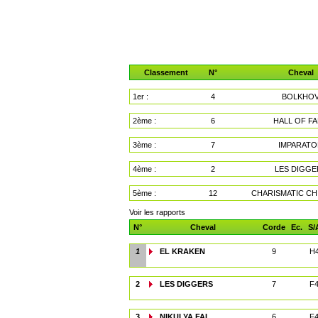
Classement
N°
Cheval
1er :
4
BOLKHO
2ème :
6
HALL OF F
3ème :
7
IMPARAT
4ème :
2
LES DIGGE
5ème :
12
CHARISMATIC CHI
Voir les rapports
N°
Cheval
Corde
Ec.
S/
1
EL KRAKEN
9
H
2
LES DIGGERS
7
F
3
NIKULYA FAL
6
F