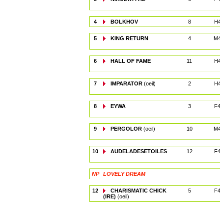
4
BOLKHOV
8
H
5
KING RETURN
4
M
6
HALL OF FAME
11
H
7
IMPARATOR
(oeil)
2
H
8
EYWA
3
F
9
PERGOLOR
(oeil)
10
M
10
AUDELADESETOILES
12
F
NP
LOVELY DREAM
12
CHARISMATIC CHICK
5
F
(IRE)
(oeil)