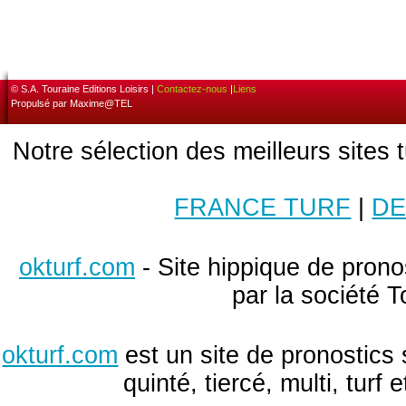
© S.A. Touraine Editions Loisirs |
Contactez-nous
|
Liens
Propulsé par Maxime@TEL
Notre sélection des meilleurs sites 
FRANCE TURF
|
DE
okturf.com
- Site hippique de pronos
par la société T
okturf.com
est un site de pronostics 
quinté, tiercé, multi, turf