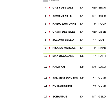
4
GABY DES VALS
D4
H10
BROU
5
JOUR DE FETE
D4
M7
BAZIR
6
HAIDA SAUTONNE
D4
F9
ROCH
7
GAMIN DES ISLES
D4
H10
DE JE
8
JACOMO BELLO
D4
H7
MOTT
9
HISA DU MARGAS
D4
F9
NIVAR
10
MAX OCCAGNES
Dp
H7
RAFFI
11
HALO AM
Dp
M9
LOCQ
12
JOLIVERT DU GERS
Dp
H7
OUVRI
13
HOTKATISSIME
H9
OUVRI
14
SCHAMPUS
D4
M7
GELO