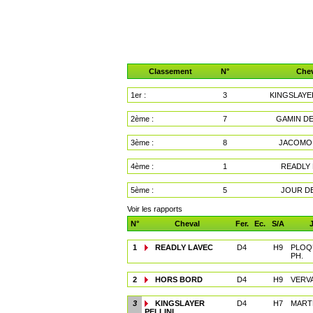
Classement
N°
Chev
1er :
3
KINGSLAYE
2ème :
7
GAMIN DE
3ème :
8
JACOMO
4ème :
1
READLY
5ème :
5
JOUR D
Voir les rapports
N°
Cheval
Fer.
Ec.
S/A
1
READLY LAVEC
D4
H9
PLOQ
PH.
2
HORS BORD
D4
H9
VERVA 
3
KINGSLAYER
D4
H7
MART
PELLINI