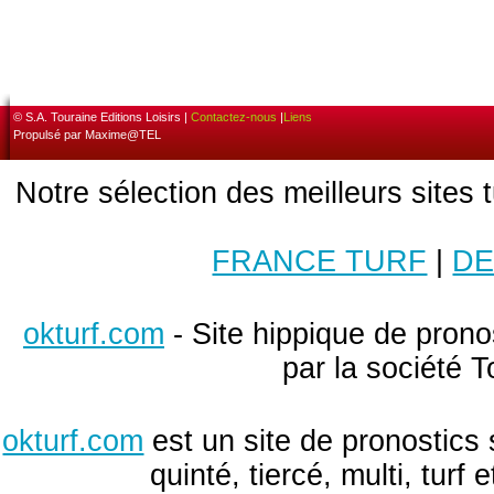
© S.A. Touraine Editions Loisirs |
Contactez-nous
|
Liens
Propulsé par Maxime@TEL
Notre sélection des meilleurs sites 
FRANCE TURF
|
DE
okturf.com
- Site hippique de pronos
par la société T
okturf.com
est un site de pronostics 
quinté, tiercé, multi, turf