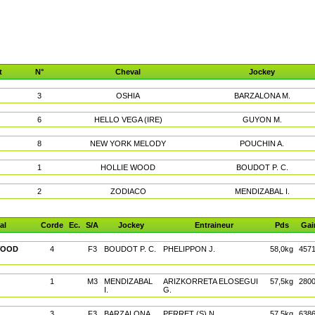
t
N°
Cheval
Jockey
3
OSHIA
BARZALONA M.
6
HELLO VEGA (IRE)
GUYON M.
8
NEW YORK MELODY
POUCHIN A.
1
HOLLIE WOOD
BOUDOT P. C.
2
ZODIACO
MENDIZABAL I.
al
Corde
Ec.
S/A
Jockey
Entraineur
Pds
Gai
WOOD
4
F3
BOUDOT P. C.
PHELIPPON J.
58,0kg
457
1
M3
MENDIZABAL
ARIZKORRETA ELOSEGUI
57,5kg
280
I.
G.
3
F3
BARZALONA
PERRET (S) N.
57,5kg
638