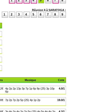
1
2
3
4
5
6
7
8
Réunion 6 à SARATOGA :
1
2
3
4
5
6
7
8
9
ns
Musique
Cote
12€
4p 2p 2p 13p 3p 7p 1p 6p 9p (25) 3p 10p
4.0/1
6p
00€
7p 2p 7p 2p 5p (25) 4p 1p 2p
19.0/1
66€
3p 4p 2p 4p 2p 7p 5p (25) 4p 5p 4p 4p 2p
4.2/1