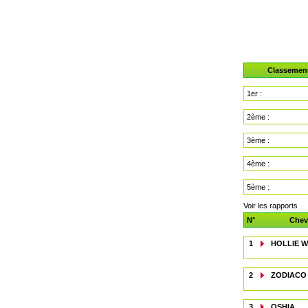
Classemen
1er :
2ème :
3ème :
4ème :
5ème :
Voir les rapports
N°
Chev
1
HOLLIE 
2
ZODIACO
3
OSHIA