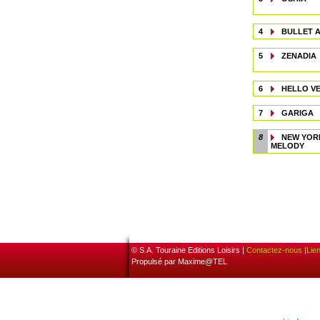
4
BULLET 
5
ZENADIA
6
HELLO VE
7
GARIGA
8
NEW YOR
MELODY
© S.A. Touraine Editions Loisirs |
Contactez-nous
|
Lie
Propulsé par Maxime@TEL