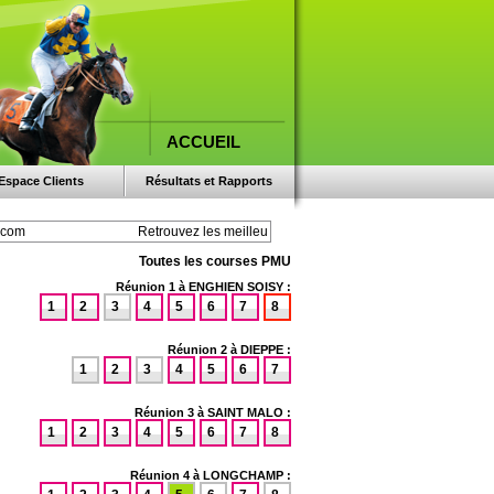
ACCUEIL
Espace Clients
Résultats et Rapports
Toutes les courses PMU
Réunion 1 à ENGHIEN SOISY :
1
2
3
4
5
6
7
8
Réunion 2 à DIEPPE :
1
2
3
4
5
6
7
Réunion 3 à SAINT MALO :
1
2
3
4
5
6
7
8
Réunion 4 à LONGCHAMP :