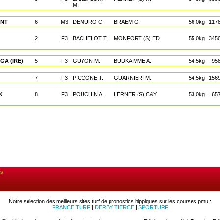
M.
ANT
6
M3
DEMURO C.
BRAEM G.
56,0kg
117
2
F3
BACHELOT T.
MONFORT (S) ED.
55,0kg
345
GA (IRE)
5
F3
GUYON M.
BUDKA MME A.
54,5kg
95
7
F3
PICCONE T.
GUARNIERI M.
54,5kg
156
K
8
F3
POUCHIN A.
LERNER (S) C&Y.
53,0kg
65
ns
Notre sélection des meilleurs sites turf de pronostics hippiques sur les courses pmu :
FRANCE TURF
|
DERBY TIERCE
|
SPORTURF