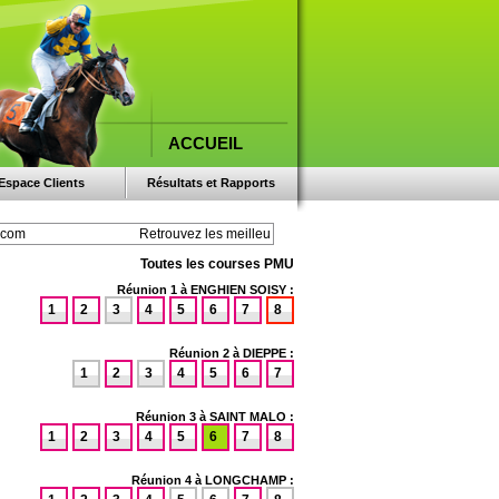
ACCUEIL
Espace Clients
Résultats et Rapports
Toutes les courses PMU
Réunion 1 à ENGHIEN SOISY :
1
2
3
4
5
6
7
8
Réunion 2 à DIEPPE :
1
2
3
4
5
6
7
Réunion 3 à SAINT MALO :
1
2
3
4
5
6
7
8
Réunion 4 à LONGCHAMP :