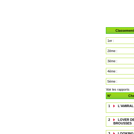
Classement
1er :
2ème :
3ème :
4ème :
5ème :
Voir les rapports
N°
Che
1
L'AMIRAL
2
LOVER D
BROUSSES
3
LOOKING