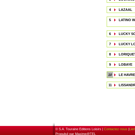
4
LAZAAL
5
LATINO W
6
LUCKY S
7
LUCKY L
8
LORIQUE
9
LOBAYE
10
LE HAVRE
11
LISSAND
© S.A. Touraine Editions Loisirs |
Contactez-nous
|
Lie
Propulsé par Maxime@TEL