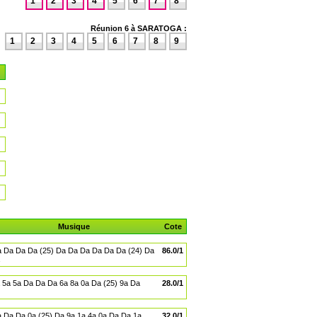
1
2
3
4
5
6
7
8
Réunion 6 à SARATOGA :
1
2
3
4
5
6
7
8
9
Musique
Cote
 Da Da Da (25) Da Da Da Da Da Da (24) Da
86.0/1
 5a 5a Da Da Da 6a 8a 0a Da (25) 9a Da
28.0/1
 Da Da 0a (25) Da 9a 1a 4a 0a Da Da 1a
32.0/1