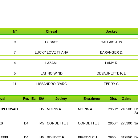
N°
Cheval
Jockey
9
LOBAYE
HALLAIS J. W.
7
LUCKY LOVE THANA
BARANGER D.
4
LAZAAL
LAMY R.
5
LATINO WIND
DESAUNETTE P. L.
11
LISSANDRO D'ARC
TERRY C.
val
Fer.
Ec.
S/A
Jockey
Entraineur
Dist.
Gains
 D'EURVAD
H5
MORIN A.
MORIN A.
2950m
21650€
Da
2a
ES
D4
M5
CONDETTE J.
CONDETTE J.
2950m
27530€
3a
 FEEL
D4
H5
BOUDET F.
BIGEON CH.
2950m
31255€
Da