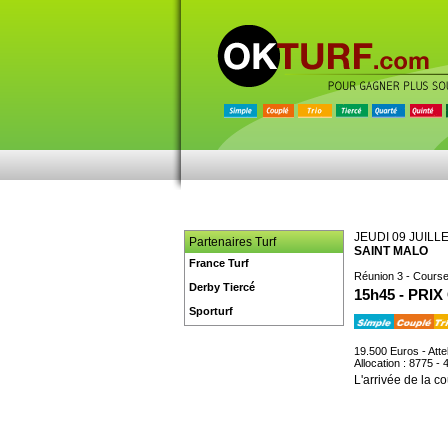
JEUDI 09 JUILL
Partenaires Turf
SAINT MALO
France Turf
Réunion 3 - Course
Derby Tiercé
15h45 - PRI
Sporturf
19.500 Euros - Atte
Allocation : 8775 - 
L'arrivée de la co