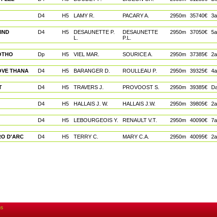
D4
H5
LAMY R.
PACARY A.
2950m
35740€
3a
IND
D4
H5
DESAUNETTE P.
DESAUNETTE
2950m
37050€
5a
L.
P.L.
OTHO
Dp
H5
VIEL MAR.
SOURICE A.
2950m
37385€
2a
OVE THANA
D4
H5
BARANGER D.
ROULLEAU P.
2950m
39325€
4a
T
D4
H5
TRAVERS J.
PROVOOST S.
2950m
39385€
Da
D4
H5
HALLAIS J. W.
HALLAIS J.W.
2950m
39805€
2a
D4
H5
LEBOURGEOIS Y.
RENAULT V.T.
2950m
40090€
7a
RO D'ARC
D4
H5
TERRY C.
MARY C.A.
2950m
40095€
2a
ns