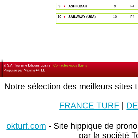
9
ASHIKIDAH
9
F4
10
SAILAWAY (USA)
10
F4
© S.A. Touraine Editions Loisirs |
Contactez-nous
|
Liens
Propulsé par Maxime@TEL
Notre sélection des meilleurs sites 
FRANCE TURF
|
DE
okturf.com
- Site hippique de pronos
par la société T