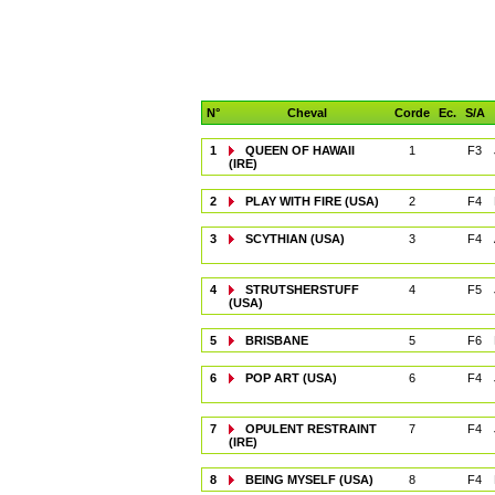
N°
Cheval
Corde
Ec.
S/A
1
QUEEN OF HAWAII
1
F3
(IRE)
2
PLAY WITH FIRE (USA)
2
F4
3
SCYTHIAN (USA)
3
F4
4
STRUTSHERSTUFF
4
F5
(USA)
5
BRISBANE
5
F6
6
POP ART (USA)
6
F4
7
OPULENT RESTRAINT
7
F4
(IRE)
8
BEING MYSELF (USA)
8
F4