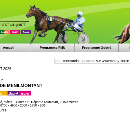
Accueil
Programme PMU
Programme Quinté
ET 2026
 2
IX DE MENILMONTANT
lé, mâles. - Course E, Départ à l'Autostart, 2.150 mètres.
- 8750 - 4900 - 2800 - 1750 - 700
urse :