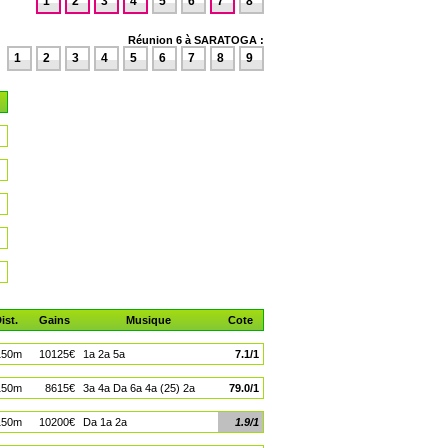
1
2
3
4
5
6
7
8
Réunion 6 à SARATOGA :
1
2
3
4
5
6
7
8
9
ist.
Gains
Musique
Cote
150m
10125€
1a 2a 5a
7.1/1
150m
8615€
3a 4a Da 6a 4a (25) 2a
79.0/1
150m
10200€
Da 1a 2a
1.9/1