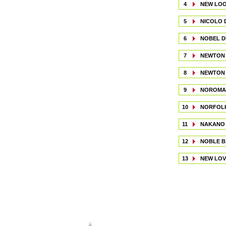
4
NEW LOO
5
NICOLO 
6
NOBEL D
7
NEWTON
8
NEWTON 
9
NOROMA
10
NORFOLK
11
NAKANO
12
NOBLE 
13
NEW LOV