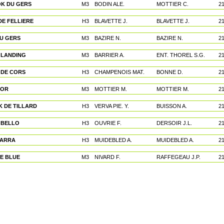
K DU GERS
M3
BODIN ALE.
MOTTIER C.
2
DE FELLIERE
H3
BLAVETTE J.
BLAVETTE J.
2
U GERS
M3
BAZIRE N.
BAZIRE N.
2
 LANDING
M3
BARRIER A.
ENT. THOREL S.G.
2
DE CORS
H3
CHAMPENOIS MAT.
BONNE D.
2
OR
M3
MOTTIER M.
MOTTIER M.
2
 DE TILLARD
H3
VERVA PIE. Y.
BUISSON A.
2
 BELLO
H3
OUVRIE F.
DERSOIR J.L.
2
BARRA
H3
MUIDEBLED A.
MUIDEBLED A.
2
E BLUE
M3
NIVARD F.
RAFFEGEAU J.P.
2