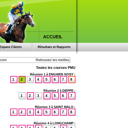
ACCUEIL
Espace Clients
Résultats et Rapports
Toutes les courses PMU
Réunion 1 à ENGHIEN SOISY :
1
2
3
4
5
6
7
8
Réunion 2 à DIEPPE :
1
2
3
4
5
6
7
Réunion 3 à SAINT MALO :
1
2
3
4
5
6
7
8
Réunion 4 à LONGCHAMP :