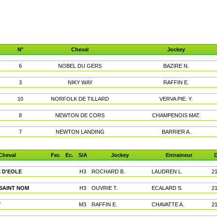
N°
Cheval
Jockey
6
NOBEL DU GERS
BAZIRE N.
3
NIKY WAY
RAFFIN E.
10
NORFOLK DE TILLARD
VERVA PIE. Y.
8
NEWTON DE CORS
CHAMPENOIS MAT.
7
NEWTON LANDING
BARRIER A.
Cheval
Fer.
Ec.
S/A
Jockey
Entraineur
D
 D'EOLE
H3
ROCHARD B.
LAUDREN L.
2
 SAINT NOM
H3
OUVRIE T.
ECALARD S.
2
Y
M3
RAFFIN E.
CHAVATTE A.
2