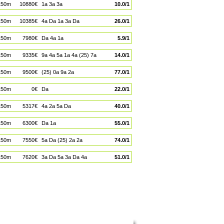
150m
10880€
1a 3a 3a
10.0/1
150m
10385€
4a Da 1a 3a Da
26.0/1
150m
7980€
Da 4a 1a
5.9/1
150m
9335€
9a 4a 5a 1a 4a (25) 7a
14.0/1
150m
9500€
(25) 0a 9a 2a
77.0/1
150m
0€
Da
22.0/1
150m
5317€
4a 2a 5a Da
40.0/1
150m
6300€
Da 1a
55.0/1
150m
7550€
5a Da (25) 2a 2a
74.0/1
150m
7620€
3a Da 5a 3a Da 4a
51.0/1