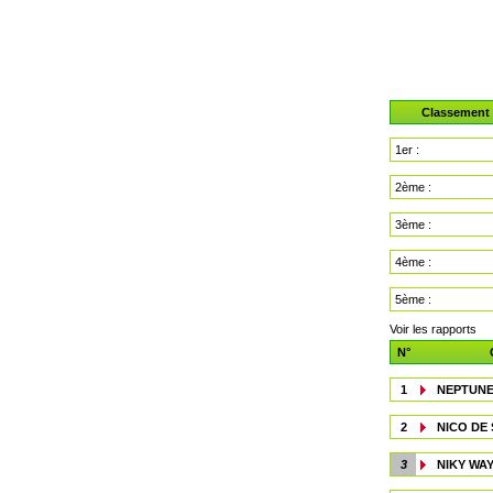
Classement
1er :
2ème :
3ème :
4ème :
5ème :
Voir les rapports
N°
1
NEPTUNE
2
NICO DE
3
NIKY WA