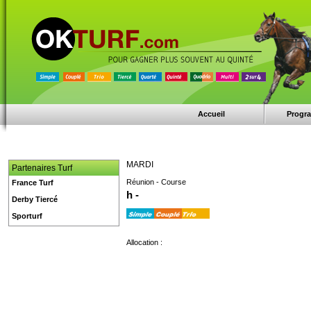
Accueil
Progr
MARDI
Partenaires Turf
Réunion - Course
France Turf
h -
Derby Tiercé
Sporturf
Allocation :