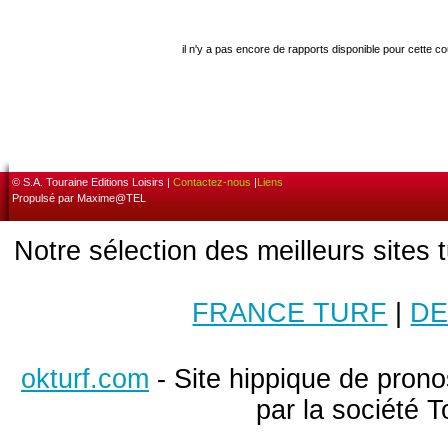
il n'y a pas encore de rapports disponible pour cette c
© S.A. Touraine Editions Loisirs |
Contactez-nous
|
Liens
Propulsé par Maxime@TEL
Notre sélection des meilleurs sites 
FRANCE TURF
|
DE
okturf.com
- Site hippique de pronos
par la société T