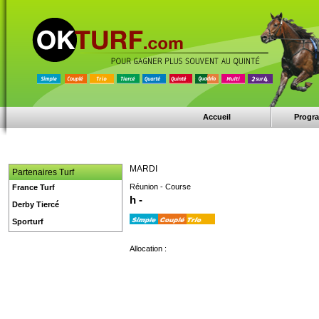
Accueil
Progr
MARDI
Partenaires Turf
Réunion - Course
France Turf
h -
Derby Tiercé
Sporturf
Allocation :