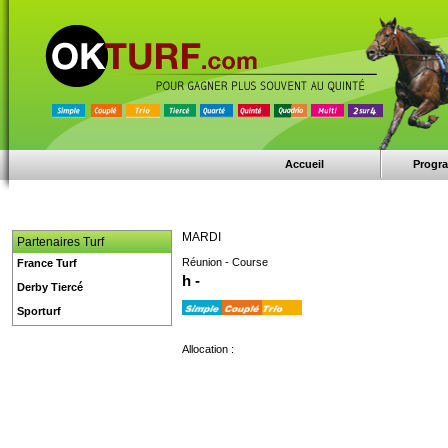
Accueil
Progr
MARDI
Partenaires Turf
Réunion - Course
France Turf
h -
Derby Tiercé
Sporturf
Allocation :