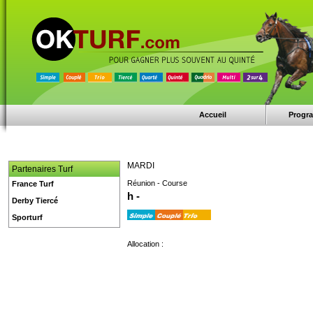
Accueil
Progr
MARDI
Partenaires Turf
Réunion - Course
France Turf
h -
Derby Tiercé
Sporturf
Allocation :