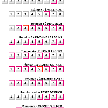
1
2
3
4
5
6
7
8
9
Réunion 9 à VILLEREAL :
1
2
3
4
5
6
7
8
Réunion 1 à DEAUVILLE :
1
2
3
4
5
6
7
8
Réunion 3 à DIVONNE LES BAINS :
1
2
3
4
5
6
7
8
Réunion 4 à LE LION D ANGERS :
1
2
3
4
5
6
7
8
Réunion 1 à CLAIREFONTAINE :
1
2
3
4
5
6
7
8
Réunion 2 à ENGHIEN SOISY :
1
2
3
4
5
6
7
8
Réunion 4 à LA TESTE DE BUCH :
1
2
3
4
5
6
7
8
Réunion 5 à CAGNES SUR MER :