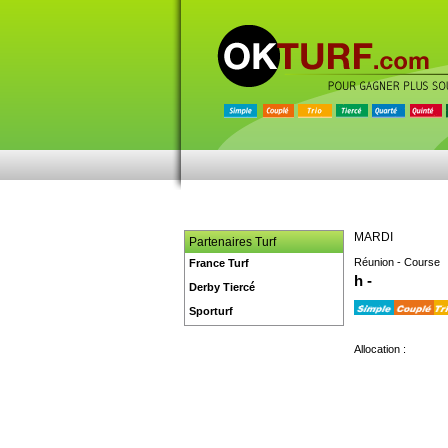
MARDI
Partenaires Turf
Réunion - Course
France Turf
h -
Derby Tiercé
Sporturf
Allocation :