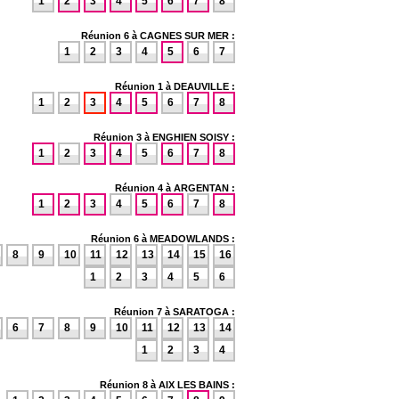
1
2
3
4
5
6
7
8
Réunion 6 à CAGNES SUR MER :
1
2
3
4
5
6
7
Réunion 1 à DEAUVILLE :
1
2
3
4
5
6
7
8
Réunion 3 à ENGHIEN SOISY :
1
2
3
4
5
6
7
8
Réunion 4 à ARGENTAN :
1
2
3
4
5
6
7
8
Réunion 6 à MEADOWLANDS :
8
9
10
11
12
13
14
15
16
1
2
3
4
5
6
Réunion 7 à SARATOGA :
6
7
8
9
10
11
12
13
14
1
2
3
4
Réunion 8 à AIX LES BAINS :