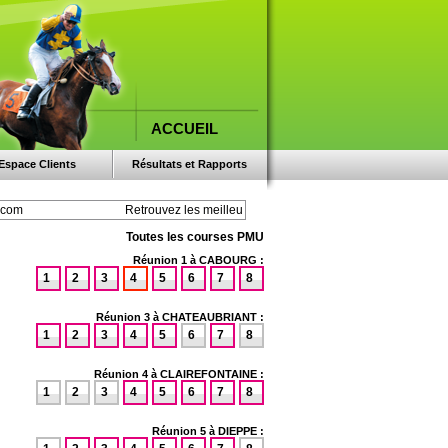
ACCUEIL
Espace Clients
Résultats et Rapports
Toutes les courses PMU
Réunion 1 à CABOURG :
1
2
3
4
5
6
7
8
Réunion 3 à CHATEAUBRIANT :
1
2
3
4
5
6
7
8
Réunion 4 à CLAIREFONTAINE :
1
2
3
4
5
6
7
8
Réunion 5 à DIEPPE :