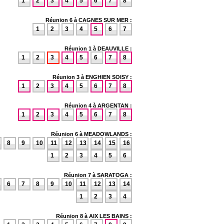
1
2
3
4
5
6
7
8
Réunion 6 à CAGNES SUR MER :
1
2
3
4
5
6
7
Réunion 1 à DEAUVILLE :
1
2
3
4
5
6
7
8
Réunion 3 à ENGHIEN SOISY :
1
2
3
4
5
6
7
8
Réunion 4 à ARGENTAN :
1
2
3
4
5
6
7
8
Réunion 6 à MEADOWLANDS :
8
9
10
11
12
13
14
15
16
1
2
3
4
5
6
Réunion 7 à SARATOGA :
6
7
8
9
10
11
12
13
14
1
2
3
4
Réunion 8 à AIX LES BAINS :