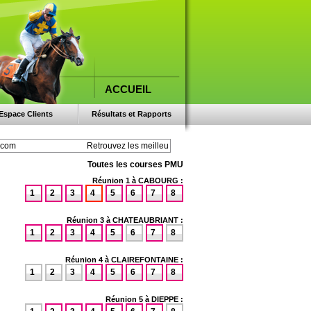
ACCUEIL
Espace Clients
Résultats et Rapports
Toutes les courses PMU
Réunion 1 à CABOURG :
1
2
3
4
5
6
7
8
Réunion 3 à CHATEAUBRIANT :
1
2
3
4
5
6
7
8
Réunion 4 à CLAIREFONTAINE :
1
2
3
4
5
6
7
8
Réunion 5 à DIEPPE :