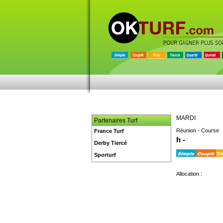
MARDI
Partenaires Turf
Réunion - Course
France Turf
h -
Derby Tiercé
Sporturf
Allocation :