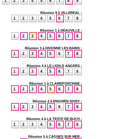
1
2
3
4
5
6
7
8
9
Réunion 9 à VILLEREAL :
1
2
3
4
5
6
7
8
Réunion 1 à DEAUVILLE :
1
2
3
4
5
6
7
8
Réunion 3 à DIVONNE LES BAINS :
1
2
3
4
5
6
7
8
Réunion 4 à LE LION D ANGERS :
1
2
3
4
5
6
7
8
Réunion 1 à CLAIREFONTAINE :
1
2
3
4
5
6
7
8
Réunion 2 à ENGHIEN SOISY :
1
2
3
4
5
6
7
8
Réunion 4 à LA TESTE DE BUCH :
1
2
3
4
5
6
7
8
Réunion 5 à CAGNES SUR MER :